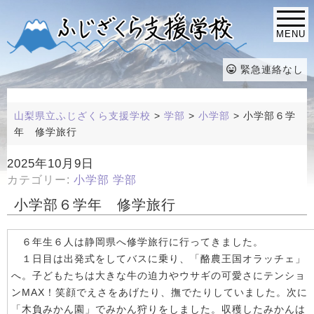
MENU
緊急連絡なし
山梨県立ふじざくら支援学校
>
学部
>
小学部
>
小学部６学
年 修学旅行
2025年10月9日
カテゴリー:
小学部
学部
小学部６学年 修学旅行
６年生６人は静岡県へ修学旅行に行ってきました。
１日目は出発式をしてバスに乗り、「酪農王国オラッチェ」
へ。子どもたちは大きな牛の迫力やウサギの可愛さにテンショ
ンMAX！笑顔でえさをあげたり、撫でたりしていました。次に
「木負みかん園」でみかん狩りをしました。収穫したみかんは