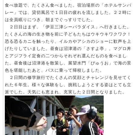
食べ放題で、たくさん食べました。宿泊場所の「ホテルサンバ
レー」では、貸切風呂で１日目の疲れを流しました。２２時に
は全員眠りにつき、朝までぐっすりでした。
２日目はまず、「伊豆三津シーパラダイス」へ行きました。
たくさんの海の生き物を前に子どもたちはウキウキワクワク！
恐る恐るカニを触ったり、イルカやアシカのショーに歓声を上
げたりしていました。昼食は沼津港の「さすよ亭」。マグロ丼
とアジフライ定食の二つからそれぞれ選んだものを食べまし
た。昼食後は沼津港を散策し、展望水門「びゅうお」で海の景
色を堪能したあと、バスに乗って帰校しました。
２日間の修学旅行でたくさんの笑顔とチャレンジを見せてく
れた６年生。様々な体験をし、挑戦しようとする姿はとても立
派でした。天気にも恵まれ、充実した２日間となりました。