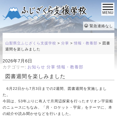
MENU
緊急連絡なし
山梨県立ふじざくら支援学校
>
分掌
>
情報・教養部
>
図書
週間を楽しみました
2026年7月6日
カテゴリー:
お知らせ
分掌
情報・教養部
図書週間を楽しみました
6月22日から7月3日までの2週間、図書週間を実施しまし
た。
今回は、53年ぶりに有人で月周辺探索を行ったオリオン宇宙船
のニュースにちなみ、「月・ロケット・宇宙」をテーマに、本
の紹介や読み聞かせなどを行いました。