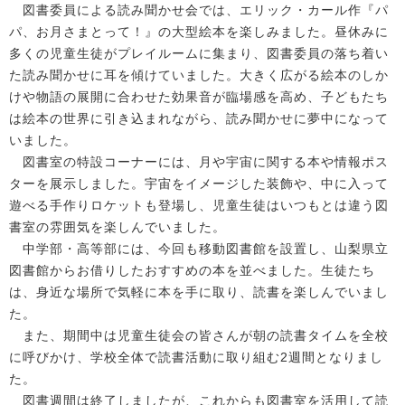
図書委員による読み聞かせ会では、エリック・カール作『パ
パ、お月さまとって！』の大型絵本を楽しみました。昼休みに
多くの児童生徒がプレイルームに集まり、図書委員の落ち着い
た読み聞かせに耳を傾けていました。大きく広がる絵本のしか
けや物語の展開に合わせた効果音が臨場感を高め、子どもたち
は絵本の世界に引き込まれながら、読み聞かせに夢中になって
いました。
図書室の特設コーナーには、月や宇宙に関する本や情報ポス
ターを展示しました。宇宙をイメージした装飾や、中に入って
遊べる手作りロケットも登場し、児童生徒はいつもとは違う図
書室の雰囲気を楽しんでいました。
中学部・高等部には、今回も移動図書館を設置し、山梨県立
図書館からお借りしたおすすめの本を並べました。生徒たち
は、身近な場所で気軽に本を手に取り、読書を楽しんでいまし
た。
また、期間中は児童生徒会の皆さんが朝の読書タイムを全校
に呼びかけ、学校全体で読書活動に取り組む2週間となりまし
た。
図書週間は終了しましたが、これからも図書室を活用して読