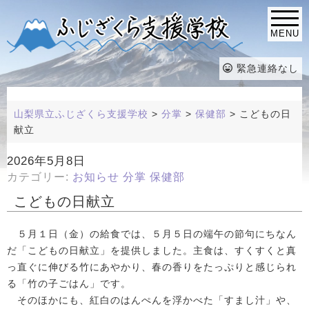
MENU
緊急連絡なし
山梨県立ふじざくら支援学校
>
分掌
>
保健部
>
こどもの日
献立
2026年5月8日
カテゴリー:
お知らせ
分掌
保健部
こどもの日献立
５月１日（金）の給食では、５月５日の端午の節句にちなん
だ「こどもの日献立」を提供しました。主食は、すくすくと真
っ直ぐに伸びる竹にあやかり、春の香りをたっぷりと感じられ
る「竹の子ごはん」です。
そのほかにも、紅白のはんぺんを浮かべた「すまし汁」や、